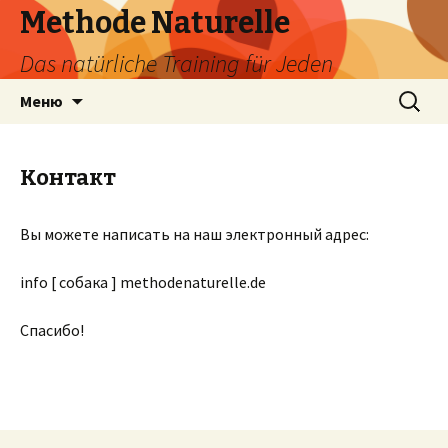
Methode Naturelle
Das natürliche Training für Jeden
Перейти
Search
Меню
к
for:
содержимому
Контакт
Вы можете написать на наш электронный адрес:
info [ собака ] methodenaturelle.de
Спасибо!