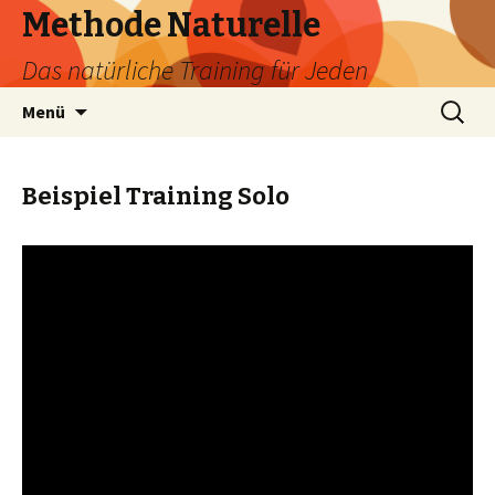
Methode Naturelle
Das natürliche Training für Jeden
Springe
Suchen
Menü
zum
nach:
Inhalt
Beispiel Training Solo