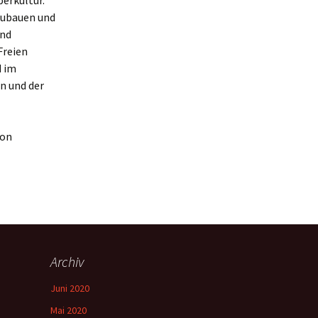
erkultur.
fzubauen und
und
Freien
d im
n und der
on
Archiv
Juni 2020
Mai 2020