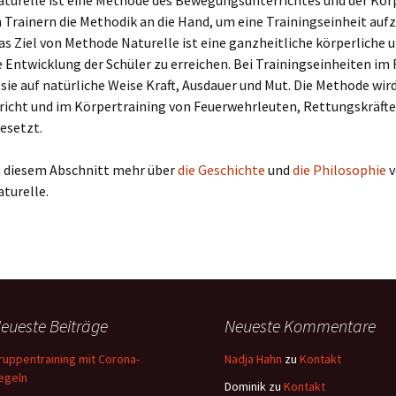
turelle ist eine Methode des Bewegungsunterrichtes und der Körp
n Trainern die Methodik an die Hand, um eine Trainingseinheit au
Das Ziel von Methode Naturelle ist eine ganzheitliche körperliche 
Entwicklung der Schüler zu erreichen. Bei Trainingseinheiten im 
sie auf natürliche Weise Kraft, Ausdauer und Mut. Die Methode wir
richt und im Körpertraining von Feuerwehrleuten, Rettungskräfte
esetzt.
in diesem Abschnitt mehr über
die Geschichte
und
die Philosophie
v
turelle.
eueste Beiträge
Neueste Kommentare
ruppentraining mit Corona-
Nadja Hahn
zu
Kontakt
egeln
Dominik
zu
Kontakt