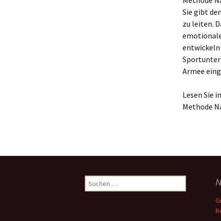
Methode Na
Sie gibt de
zu leiten. 
emotionale 
entwickeln 
Sportunter
Armee eing
Lesen Sie 
Methode Na
Suchen
N
nach:
G
R