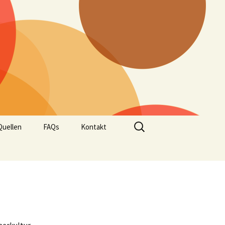
Suchen
Quellen
FAQs
Kontakt
nach:
d Werke
s
uellen